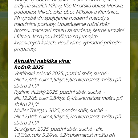
zrály na svazích Pálavy. Vše Vinařská oblast Morava,
podoblast Mikulovská, obec Mikulov a Klentnice.
Při výrobě vín spojujeme moderní metody s
tradičními postupy. Uplatňujeme ruční sběr
hroznů, maceraci rmutu za studena, šetrné lisování
i filtraci. Vína jsou krášlena na jemných
kvasničných kalech. Používáme výhradně přírodní
preparáty.
Aktuální nabídka vína:
Ročník 2025
Veltlínské zelené 2025, pozdní sběr, suché -
alk.12,3/zb.cukr 1,5/kys.6,6/cukernatost moštu při
sběru 21,0°
Ryzlink vlašský 2025, pozdní sběr, suché -
alk.12,2/zb.cukr 2,8/kys. 6,4/cukernatost moštu při
sběru 21,0°
Muller Thurgau 2025, pozdní sběr, suché -
alk.12,0/zb.cukr 4,5/kys.5,2/cukernatost moštu při
sběru 21,0°
Sauvignon 2025, pozdní sběr, suché - alk.
13,3/zb.cukr 5,2/kys. 6,2/cukernatost moštu při