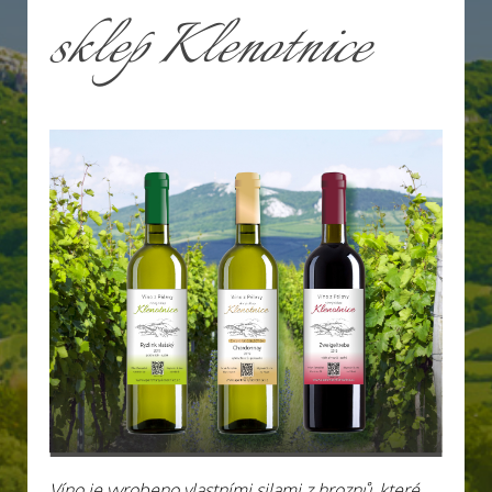
sklep Klenotnice
Víno je vyrobeno vlastními silami z hroznů, které