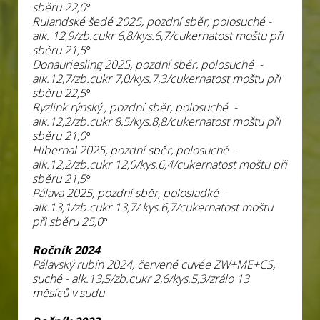
sběru 22,0°
Rulandské šedé 2025, pozdní sběr, polosuché -
alk. 12,9/zb.cukr 6,8/kys.6,7/cukernatost moštu při
sběru 21,5°
Donauriesling 2025, pozdní sběr, polosuché -
alk.12,7/zb.cukr 7,0/kys.7,3/cukernatost moštu při
sběru 22,5°
Ryzlink rýnský , pozdní sběr, polosuché -
alk.12,2/zb.cukr 8,5/kys.8,8/cukernatost moštu při
sběru 21,0°
Hibernal 2025, pozdní sběr, polosuché -
alk.12,2/zb.cukr 12,0/kys.6,4/cukernatost moštu při
sběru 21,5°
Pálava 2025, pozdní sběr, polosladké -
alk.13,1/zb.cukr 13,7/ kys.6,7/cukernatost moštu
při sběru 25,0°
Ročník 2024
Pálavský rubín 2024, červené cuvée ZW+ME+CS,
suché - alk.13,5/zb.cukr 2,6/kys.5,3/zrálo 13
měsíců v sudu